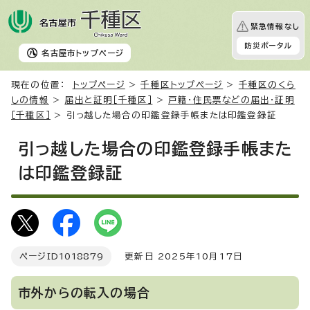
緊急情報なし
防災ポータル
名古屋市
トップページ
現在の位置：
トップページ
>
千種区トップページ
>
千種区のくら
しの情報
>
届出と証明［千種区］
>
戸籍・住民票などの届出・証明
［千種区］
> 引っ越した場合の印鑑登録手帳または印鑑登録証
引っ越した場合の印鑑登録手帳また
は印鑑登録証
ページID
1018879
更新日 2025年10月17日
市外からの転入の場合