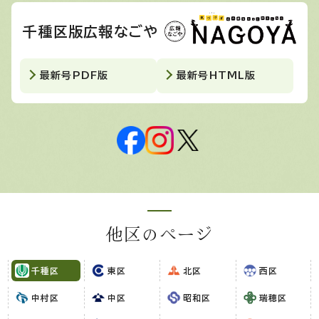
千種区版広報なごや
最新号PDF版
最新号HTML版
他区のページ
千種区
東区
北区
西区
中村区
中区
昭和区
瑞穂区