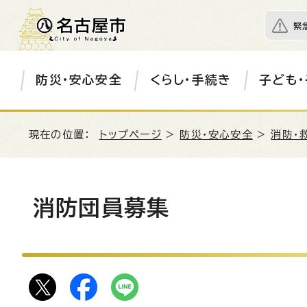
緊
防災・安心安全
くらし・手続き
子ども・
現在の位置：
トップページ
>
防災・安心安全
>
消防・
消防団員募集