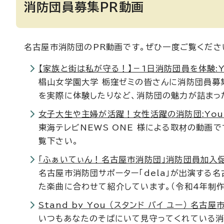
消防団員募集PR動画
名古屋市消防団のPR動画です。ぜひ一度ご覧くださ
【家族と街は私が守る！】－1日消防団員を体験:Y
椙山女学園大学 栃窪ゼミの皆さんに消防団員募
を実際に体験したりなど、消防団の魅力が詰まった
女子大生や主婦が活躍！女性活躍の消防団:You
東海テレビNEWS ONE 様による取材の動画
覧下さい。
「ふぁいてぃん！名古屋市消防団」消防団員加入促進
名古屋市消防団サポーター「dela」が出演する
た楽曲に合わせて紹介しています。（令和4年制作
Stand by You （スタンド バイ ユー） 名古
いつもあなたのそばにいて見守ってくれている消