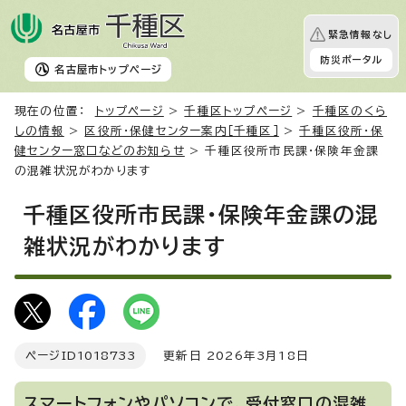
緊急情報なし
防災ポータル
名古屋市
トップページ
現在の位置：
トップページ
>
千種区トップページ
>
千種区のくら
しの情報
>
区役所・保健センター案内［千種区］
>
千種区役所・保
健センター窓口などのお知らせ
> 千種区役所市民課・保険年金課
の混雑状況がわかります
千種区役所市民課・保険年金課の混
雑状況がわかります
ページID
1018733
更新日 2026年3月18日
スマートフォンやパソコンで、受付窓口の混雑