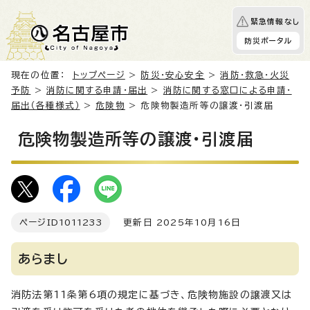
緊急情報なし
防災ポータル
現在の位置：
トップページ
>
防災・安心安全
>
消防・救急・火災
予防
>
消防に関する申請・届出
>
消防に関する窓口による申請・
届出（各種様式）
>
危険物
> 危険物製造所等の譲渡・引渡届
危険物製造所等の譲渡・引渡届
ページID
1011233
更新日 2025年10月16日
あらまし
消防法第11条第6項の規定に基づき、危険物施設の譲渡又は