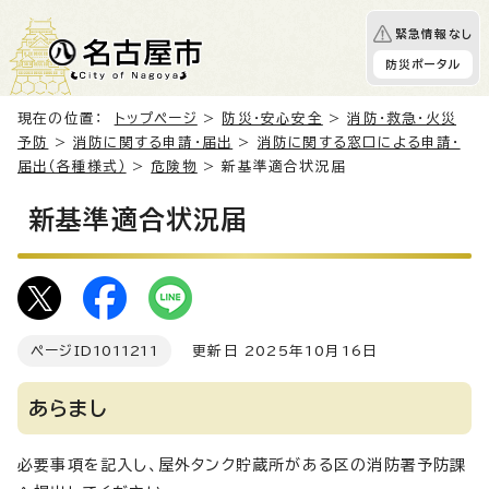
緊急情報なし
防災ポータル
現在の位置：
トップページ
>
防災・安心安全
>
消防・救急・火災
予防
>
消防に関する申請・届出
>
消防に関する窓口による申請・
届出（各種様式）
>
危険物
> 新基準適合状況届
新基準適合状況届
ページID
1011211
更新日 2025年10月16日
あらまし
必要事項を記入し、屋外タンク貯蔵所がある区の消防署予防課