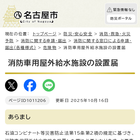
緊急情報なし
防災ポータル
現在の位置：
トップページ
>
防災・安心安全
>
消防・救急・火災
予防
>
消防に関する申請・届出
>
消防に関する窓口による申請・
届出（各種様式）
>
危険物
> 消防車用屋外給水施設の設置届
消防車用屋外給水施設の設置届
ページID
1011206
更新日 2025年10月16日
あらまし
石油コンビナート等災害防止法第15条第2項の規定に基づき、