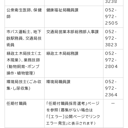
3238
公衆衛生医師、保健
健康福祉局職員課
052-
師
972-
2505
市バス運転士、地下
交通局営業本部総務部人事課
052-
鉄駅務員、交通局技
972-
術員
3823
緑政土木局技士（土
緑政土木局総務課
052-
木現業）、業務技師
972-
（動物飼育・ポンプ
2804
操作・植物管理）
環境局技士(ごみ収
環境局職員課
052-
集・し尿収集)
972-
2364
任期付職員
「任期付職員採用選考」ページ
ー
を参照（募集がない場合は
「［エラー］公開ページでリンク
エラー発生
」と表示されます）