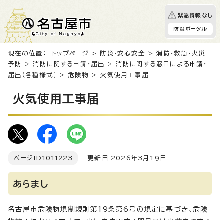
緊急情報なし
防災ポータル
現在の位置：
トップページ
>
防災・安心安全
>
消防・救急・火災
予防
>
消防に関する申請・届出
>
消防に関する窓口による申請・
届出（各種様式）
>
危険物
> 火気使用工事届
火気使用工事届
ページID
1011223
更新日 2026年3月19日
あらまし
名古屋市危険物規制規則第19条第6号の規定に基づき、危険