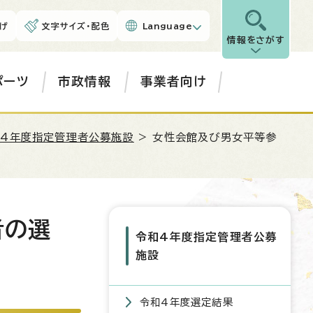
げ
文字サイズ・配色
Language
情報をさがす
ポーツ
市政情報
事業者向け
和4年度指定管理者公募施設
> 女性会館及び男女平等参
者の選
令和4年度指定管理者公募
施設
令和4年度選定結果