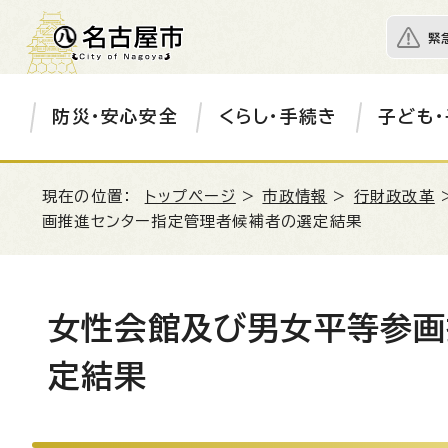
緊
防災・安心安全
くらし・手続き
子ども・
現在の位置：
トップページ
>
市政情報
>
行財政改革
画推進センター指定管理者候補者の選定結果
女性会館及び男女平等参画
定結果