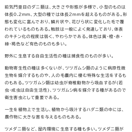
前気門亜目のダニ類は、大きさや形態が多様で、小型のものは
体長0.2mm、大型の種では体長2mmを超えるものがある。形
態も変化に富んでおり、鱗片状や、花びら状に変化した毛で覆
われているものもある。触肢は一般によく発達しており、体表
のキチン化の程度は弱く、やわらかである。体色は黄・橙・赤・
緑・褐色など有色のものも多い。
野外に生息する自由生活性の種は捕食性のものが多い。
動物寄生性の種は多くないが、ツツガムシ類のように病原性微
生物を媒介するものや、人の毛嚢内に棲む特殊な生活をするも
のもある。ツツガムシ類は幼虫が脊椎動物から吸血するが(若
虫・成虫は自由生活性)、ツツガムシ病を媒介する種があるので
衛生害虫として重要である。
一生を植物上で生活し、植物から吸汁するハダニ類の中には、
農作物に大きな害を与えるものもある。
ツメダニ類など、屋内環境に生息する種も多い。ツメダニ類が