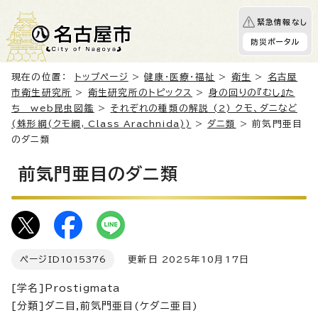
緊急情報なし
防災ポータル
現在の位置：
トップページ
>
健康・医療・福祉
>
衛生
>
名古屋
市衛生研究所
>
衛生研究所のトピックス
>
身の回りの『むし』た
ち web昆虫図鑑
>
それぞれの種類の解説 (2) クモ、ダニなど
(蛛形綱(クモ綱, Class Arachnida))
>
ダニ類
> 前気門亜目
のダニ類
前気門亜目のダニ類
ページID
1015376
更新日 2025年10月17日
[学名]Prostigmata
[分類]ダニ目,前気門亜目(ケダニ亜目)