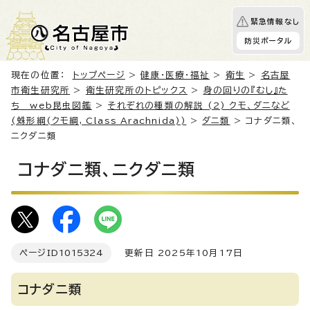
緊急情報なし
防災ポータル
現在の位置：
トップページ
>
健康・医療・福祉
>
衛生
>
名古屋
市衛生研究所
>
衛生研究所のトピックス
>
身の回りの『むし』た
ち web昆虫図鑑
>
それぞれの種類の解説 (2) クモ、ダニなど
(蛛形綱(クモ綱, Class Arachnida))
>
ダニ類
> コナダニ類、
ニクダニ類
コナダニ類、ニクダニ類
ページID
1015324
更新日 2025年10月17日
コナダニ類