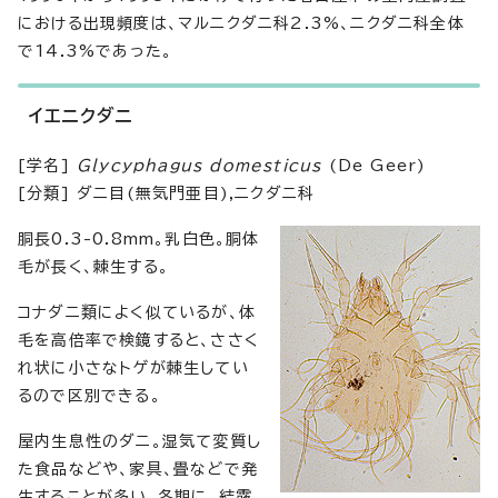
における出現頻度は、マルニクダニ科2.3%、ニクダニ科全体
で14.3%であった。
イエニクダニ
[学名]
Glycyphagus domesticus
(De Geer)
[分類] ダニ目(無気門亜目),ニクダニ科
胴長0.3-0.8mm。乳白色。胴体
毛が長く、棘生する。
コナダニ類によく似ているが、体
毛を高倍率で検鏡すると、ささく
れ状に小さなトゲが棘生してい
るので区別できる。
屋内生息性のダニ。湿気て変質し
た食品などや、家具、畳などで発
生することが多い。冬期に、結露