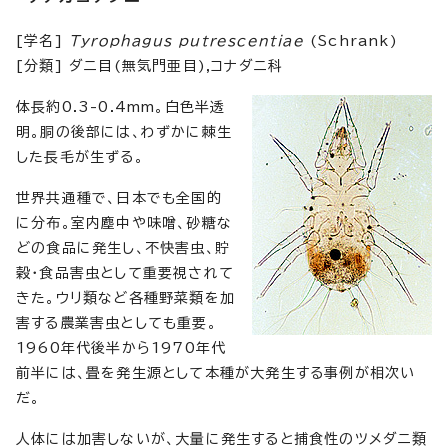
[学名]
Tyrophagus putrescentiae
(Schrank)
[分類] ダニ目(無気門亜目),コナダニ科
体長約0.3-0.4mm。白色半透
明。胴の後部には、わずかに棘生
した長毛が生ずる。
世界共通種で、日本でも全国的
に分布。室内塵中や味噌、砂糖な
どの食品に発生し、不快害虫、貯
穀・食品害虫として重要視されて
きた。ウリ類など各種野菜類を加
害する農業害虫としても重要。
1960年代後半から1970年代
前半には、畳を発生源として本種が大発生する事例が相次い
だ。
人体には加害しないが、大量に発生すると捕食性のツメダニ類