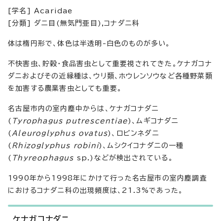
[学名] Acaridae
[分類] ダニ目(無気門亜目),コナダニ科
体は楕円形で、体色は半透明-白色のものが多い。
不快害虫、貯穀・食品害虫として重要視されてきた。ケナガコナ
ダニおよびその近縁種は、ウリ類、ホウレンソウなど各種野菜類
を加害する農業害虫としても重要。
名古屋市内の室内塵中からは、ケナガコナダニ
(
Tyrophagus putrescentiae
)、ムギコナダニ
(
Aleuroglyphus ovatus
)、ロビンネダニ
(
Rhizoglyphus robini
)、ムシクイコナダニの一種
(
Thyreophagus
sp.)などが検出されている。
1990年から1998年にかけて行った名古屋市の室内塵調査
におけるコナダニ科の出現頻度は、21.3%であった。
ケナガコナダニ