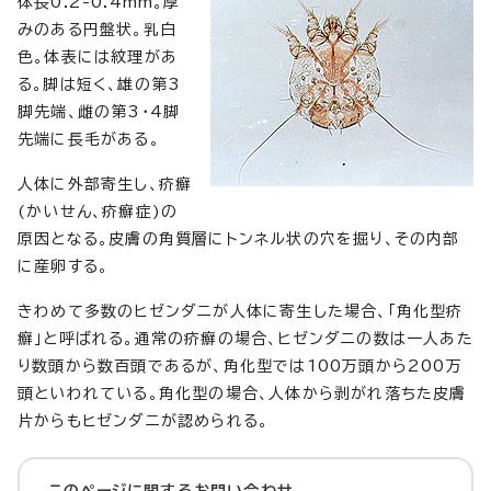
体長0.2-0.4mm。厚
みのある円盤状。乳白
色。体表には紋理があ
る。脚は短く、雄の第3
脚先端、雌の第3・4脚
先端に長毛がある。
人体に外部寄生し、疥癬
(かいせん、疥癬症)の
原因となる。皮膚の角質層にトンネル状の穴を掘り、その内部
に産卵する。
きわめて多数のヒゼンダニが人体に寄生した場合、「角化型疥
癬」と呼ばれる。通常の疥癬の場合、ヒゼンダニの数は一人あた
り数頭から数百頭であるが、角化型では100万頭から200万
頭といわれている。角化型の場合、人体から剥がれ落ちた皮膚
片からもヒゼンダニが認められる。