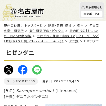
緊急情報なし
防災ポータル
現在の位置：
トップページ
>
健康・医療・福祉
>
衛生
>
名古屋
市衛生研究所
>
衛生研究所のトピックス
>
身の回りの『むし』た
ち web昆虫図鑑
>
それぞれの種類の解説 (2) クモ、ダニなど
(蛛形綱(クモ綱, Class Arachnida))
>
ダニ類
> ヒゼンダニ
ヒゼンダニ
ページID
1015355
更新日 2025年10月17日
[学名]
Sarcoptes scabiei
(Linnaeus)
[分類] ダニ目,ヒゼンダニ科