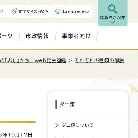
げ
文字サイズ・配色
Language
情報をさがす
ポーツ
市政情報
事業者向け
の『むし』たち web昆虫図鑑
>
それぞれの種類の解説
ダニ類
ダニ類について
5年10月17日