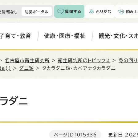
質問する
ふりがな
読み上
急情報なし
防災ポータル
子育て・教育
健康・医療・福祉
観光・文化・ス
>
名古屋市衛生研究所
>
衛生研究所のトピックス
>
身の回り
da))
>
ダニ類
> タカラダニ類・カベアナタカラダニ
ラダニ
ページID
1015336
更新日 202