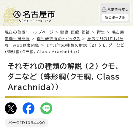
緊急情報なし
防災ポータル
現在の位置：
トップページ
>
健康・医療・福祉
>
衛生
>
名古屋
市衛生研究所
>
衛生研究所のトピックス
>
身の回りの『むし』た
ち web昆虫図鑑
> それぞれの種類の解説 (2) クモ、ダニなど
(蛛形綱(クモ綱, Class Arachnida))
それぞれの種類の解説 (2) クモ、
ダニなど (蛛形綱(クモ綱, Class
Arachnida))
ページID
1034490