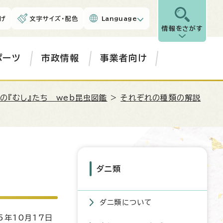
げ
文字サイズ・配色
Language
情報をさがす
ポーツ
市政情報
事業者向け
の『むし』たち web昆虫図鑑
>
それぞれの種類の解説
ダニ類
ダニ類について
5年10月17日