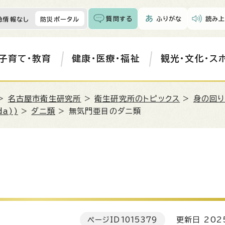
質問する
ふりがな
読み上
急情報なし
防災ポータル
子育て・教育
健康・医療・福祉
観光・文化・ス
>
名古屋市衛生研究所
>
衛生研究所のトピックス
>
身の回り
da))
>
ダニ類
> 無気門亜目のダニ類
ページID
1015379
更新日 202