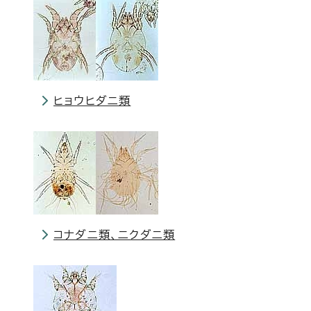
ヒョウヒダニ類
コナダニ類、ニクダニ類