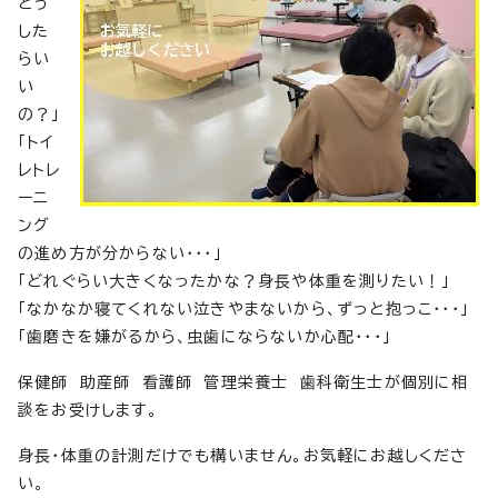
どう
した
らい
い
の？」
「トイ
レトレ
ーニ
ング
の進め方が分からない・・・」
「どれぐらい大きくなったかな？身長や体重を測りたい！」
「なかなか寝てくれない泣きやまないから、ずっと抱っこ・・・」
「歯磨きを嫌がるから、虫歯にならないか心配・・・」
保健師 助産師 看護師 管理栄養士 歯科衛生士が個別に相
談をお受けします。
身長・体重の計測だけでも構いません。お気軽にお越しくださ
い。