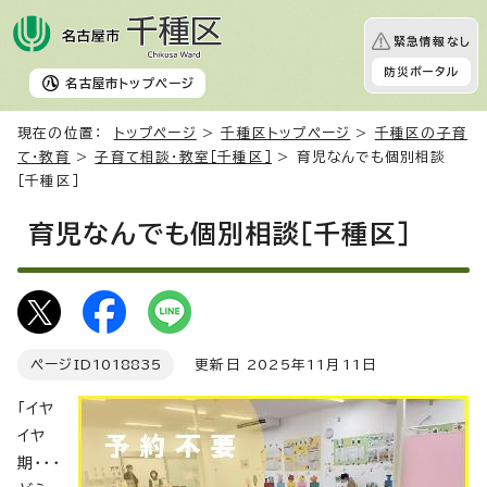
緊急情報なし
防災ポータル
名古屋市
トップページ
現在の位置：
トップページ
>
千種区トップページ
>
千種区の子育
て・教育
>
子育て相談・教室［千種区］
> 育児なんでも個別相談
［千種区］
育児なんでも個別相談［千種区］
ページID
1018835
更新日 2025年11月11日
「イヤ
イヤ
期・・・