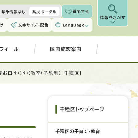
質問する
緊急情報なし
防災ポータル
情報をさがす
げ
文字サイズ・配色
Language
フィール
区内施設案内
度お口すくすく教室（予約制）［千種区］
千種区トップページ
千種区の子育て・教育