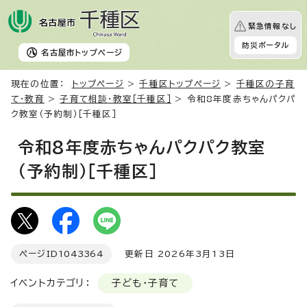
緊急情報なし
防災ポータル
名古屋市
トップページ
現在の位置：
トップページ
>
千種区トップページ
>
千種区の子育
て・教育
>
子育て相談・教室［千種区］
> 令和8年度赤ちゃんパクパ
ク教室（予約制）［千種区］
令和8年度赤ちゃんパクパク教室
（予約制）［千種区］
ページID
1043364
更新日 2026年3月13日
イベントカテゴリ：
子ども・子育て