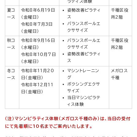
ラティス体験
夏コ
令和8年6月19日
姿勢改善ピラティ
千種区役
ス
ース
（金曜日）
所2階
バランスボールエ
令和8年7月3日
クササイズ
（金曜日）
秋コ
令和8年9月16日
バランスボールエ
千種区役
クササイズ
ース
（水曜日）
所2階
姿勢改善ピラティ
令和8年10月7日
ス
（水曜日）
冬コ
令和8年11月20
マシントレーニン
メガロス
グ
ース
日（金曜日）
千種
ボクシングエクサ
令和8年12月11
サイズ
日（金曜日）
当日マシンピラテ
ィス体験
（注）マシンピラティス体験（メガロス千種のみ）は、当日の受付
にて先着順に10名までご案内いたします。