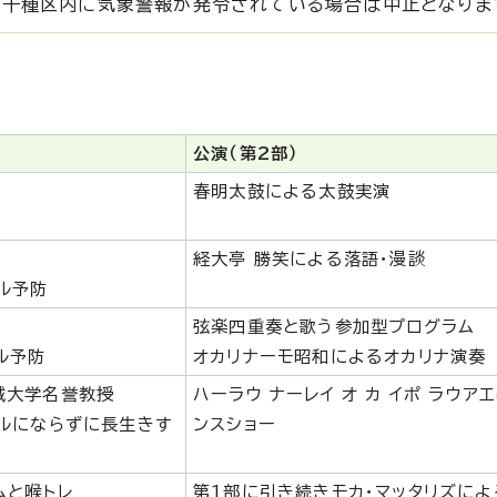
、千種区内に気象警報が発令されている場合は中止となりま
公演（第2部）
春明太鼓による太鼓実演
経大亭 勝笑による落語・漫談
ル予防
弦楽四重奏と歌う参加型プログラム
ル予防
オカリナーモ昭和によるオカリナ演奏
城大学名誉教授
ハーラウ ナーレイ オ カ イポ ラウア
イルにならずに長生きす
ンスショー
ムと喉トレ
第1部に引き続きモカ・マッタリズによ