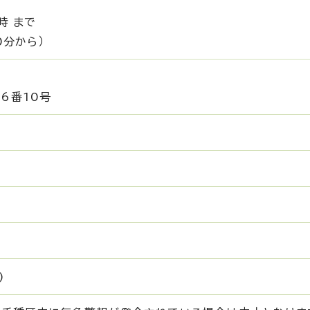
時 まで
0分から）
)
6番10号
)