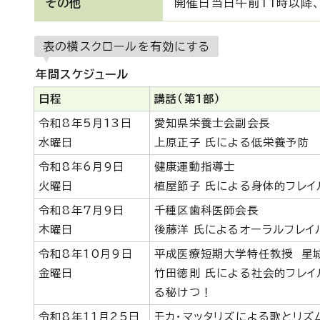
その他
開催日当日午前11時以降
表の横スクロールを有効にする
年間スケジュール
日程
講話（第1部）
令和8年5月13日
愛知県栄養士会副会長
水曜日
上原正子 氏による低栄養予防
令和8年6月9日
健康運動指導士
火曜日
植屋節子 氏による身体的フレイ
令和8年7月9日
千種区歯科医師会長
木曜日
後藤洋 氏によるオーラルフレイ
令和8年10月9日
平成医療短期大学特任教授 星
金曜日
竹田徳則 氏による社会的フレ
る秘けつ！
令和8年11月25日
モカ・マッタリズによる歌とリズ