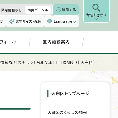
質問する
緊急情報なし
防災ポータル
情報をさがす
げ
文字サイズ・配色
Language
フィール
区内施設案内
政情報などのチラシ（令和7年11月周知分）［天白区］
天白区トップページ
天白区のくらしの情報