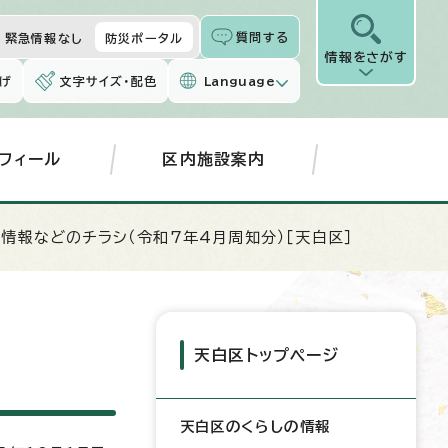
質問する
緊急情報なし
防災ポータル
情報をさがす
げ
文字サイズ・配色
Language
フィール
区内施設案内
政情報などのチラシ（令和7年4月周知分）［天白区］
天白区トップページ
天白区のくらしの情報