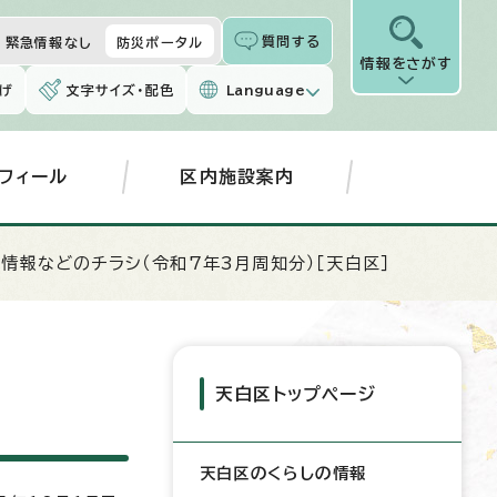
質問する
緊急情報なし
防災ポータル
情報をさがす
げ
文字サイズ・配色
Language
フィール
区内施設案内
政情報などのチラシ（令和7年3月周知分）［天白区］
天白区トップページ
天白区のくらしの情報