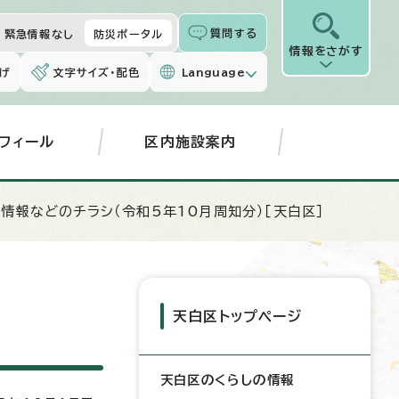
質問する
緊急情報なし
防災ポータル
情報をさがす
げ
文字サイズ・配色
Language
フィール
区内施設案内
政情報などのチラシ（令和5年10月周知分）［天白区］
天白区トップページ
天白区のくらしの情報