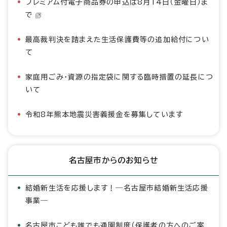
プレミアム付電子商品券の申込は8月14日（金曜日）ま
で
最高裁判決を踏まえた生活保護費等の追加給付につい
て
家庭用ごみ・資源の指定袋に関する臨時措置の延長につ
いて
令和8年熊本地震災害義援金を募集しています
名古屋市からのお知らせ
結婚新生活を応援します！―名古屋市結婚新生活応援
事業―
名古屋市こども誰でも通園制度（保護者の方へのご案