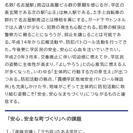
名鉄「名古屋駅」周辺は高層ビル群の景観を感じるが、学区の
表玄関である次の駅「山王」は無人駅である。土手と自転車の
群れで名古屋駅周辺とは様相を異にする。ガード下やトンネル
では人通りが少なく、犯罪の発生も心配される。犯罪の解決は
警察力に頼ることになろうが、抑止を講じることは可能であ
る。平成14年から広報活動や、防犯パトロール活動を行ってき
た。今後更に学区民の安全、安心に心血を注いでいきたい。
平成20年3月末、交番廃止に伴い切迫感に燃えてか、学区民
の姿勢に主体性が高まり、「よしやろう」との心意気に燃える人
が多くなった。いわゆる「主体的に行動する力の芽生え」が出つ
つある。防犯活動の拠点、「露橋学区地域安全パトロール隊詰
所」も充実しかけた今、地域がこぞって主体的に防犯活動に取
り組む姿勢こそ「安全、安心なまちづくり」につながるものと確
信する。
「安心、安全な町づくり」への課題
「道端会議」、「立ち話」のある学区に。