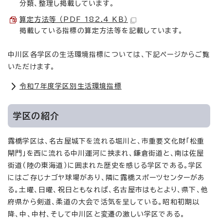
分類、整理し掲載しています。
算定方法等 （PDF 182.4 KB）
掲載している指標の算定方法等を記載しています。
中川区各学区の生活環境指標については、下記ページからご覧
いただけます。
令和7年度学区別生活環境指標
学区の紹介
露橋学区は、名古屋城下を流れる堀川と、市重要文化財「松重
閘門」を西に流れる中川運河に挟まれ、鎌倉街道と、南は佐屋
街道（陸の東海道）に囲まれた歴史を感じる学区である。学区
にはご存じナゴヤ球場があり、隣に露橋スポーツセンターがあ
る。土曜、日曜、祝日ともなれば、名古屋市はもとより、県下、他
府県から剣道、柔道の大会で活気を呈している。昭和初期以
降、中、中村、そして中川区と変遷の激しい学区である。