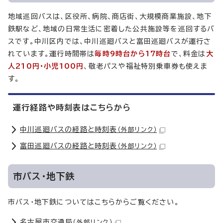
地域巡回バスは、区役所、病院、商店街、大規模商業施設、地下
鉄駅など、地域の日常生活に密着した公共施設等を巡回するバ
スです。中川区内では、中川巡廻バスと富田巡廻バスが運行さ
れています。運行時間帯は
毎時9時台から17時台
で、料金は
大
人210円・小児100円
、敬老パスや福祉特別乗車券も使えま
す。
運行経路や時刻表はこちらから
中川巡廻バスの経路と時刻表
（外部リンク）
富田巡廻バスの経路と時刻表
（外部リンク）
市バス・地下鉄
市バス・地下鉄についてはこちらからご覧ください。
名古屋市交通局
（外部リンク）