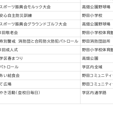
スポーツ振興会モルック大会
高畑公園野球場
安心自主防災訓練
野田小学校
スポーツ振興会グラウンドゴルフ大会
高畑公園野球場
3回敬老会
野田小学校体育
特別警戒 消防団と合同防火防犯パトロール
野田消防団詰所
3回成人式
野田小学校体育
学区春まつり
高畑公園
パトロール
学区内全域
あい給食会
野田コミュニティ
て広場
野田コミュニティ
やき活動（登校日毎日）
学区内通学路