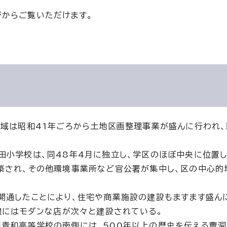
からご覧いただけます。
地域は昭和41年ごろから土地区画整理事業が盛んに行われ、
田小学校は、同48年4月に独立し、学区のほぼ中央に位置し
築され、その他環境事業所など官公署が集中し、区の中心的
開通したことにより、住宅や商業施設の建設もますます盛ん
沿線にはモダンな店が次々と建設されている。
青和高等学校の南側には、500年以上の歴史を伝える曹