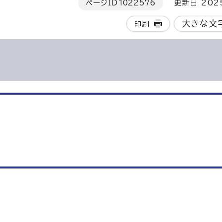
ページID
1022576
更新日 202
大きな文
印刷
）