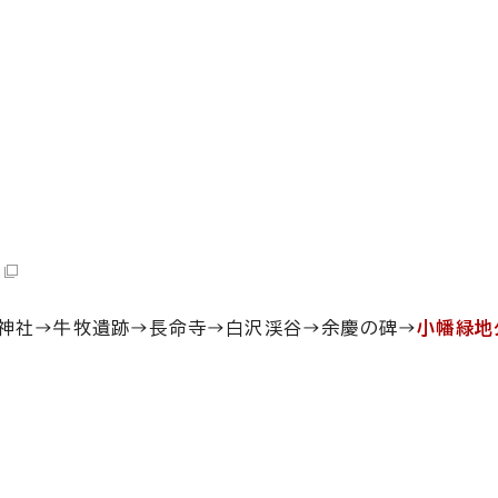
荷神社→牛牧遺跡→長命寺→白沢渓谷→余慶の碑→
小幡緑地