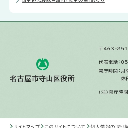
国史跡志段味古墳群「歴史の里」めぐり
〒463-8
代表電話：
05
開庁時間：
月
名古屋市守山区役所
休
(注)開庁時
サイトマップ
このサイトについて
個人情報の取り