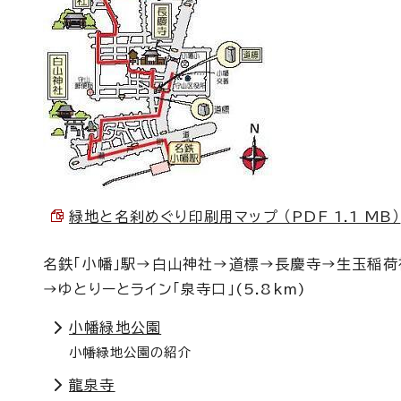
緑地と名刹めぐり印刷用マップ （PDF 1.1 MB）
名鉄「小幡」駅→白山神社→道標→長慶寺→生玉稲
→ゆとりーとライン「泉寺口」(5.8km)
小幡緑地公園
小幡緑地公園の紹介
龍泉寺