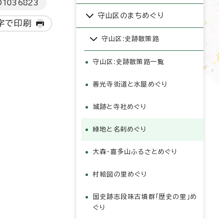
D
1036823
守山区のまちめぐり
字で印刷
守山区:史跡散策路
守山区:史跡散策路一覧
善光寺街道と水屋めぐり
城跡と寺社めぐり
緑地と名刹めぐり
大森・喜多山ふるさとめぐり
村絵図の里めぐり
国史跡志段味古墳群「歴史の里」め
ぐり