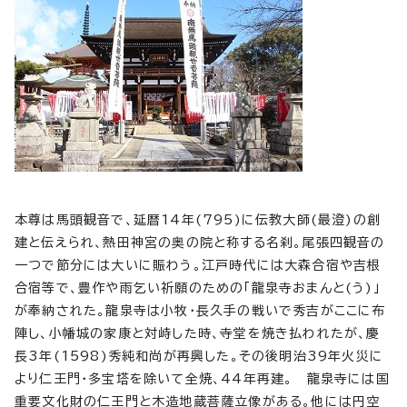
本尊は馬頭観音で、延暦14年(795)に伝教大師(最澄)の創
建と伝えられ、熱田神宮の奥の院と称する名刹。尾張四観音の
一つで節分には大いに賑わう。江戸時代には大森合宿や吉根
合宿等で、豊作や雨乞い祈願のための「龍泉寺おまんと(う)」
が奉納された。龍泉寺は小牧・長久手の戦いで秀吉がここに布
陣し、小幡城の家康と対峙した時、寺堂を焼き払われたが、慶
長3年(1598)秀純和尚が再興した。その後明治39年火災に
より仁王門・多宝塔を除いて全焼、44年再建。 龍泉寺には国
重要文化財の仁王門と木造地蔵菩薩立像がある。他には円空