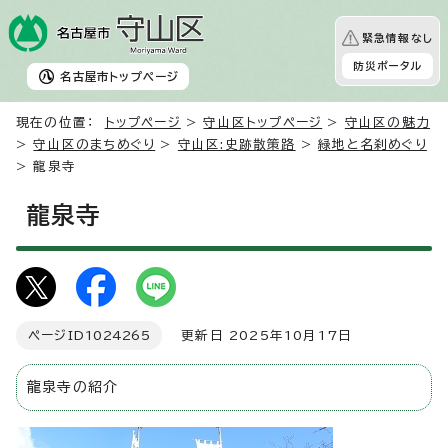
緊急情報なし
防災ポータル
名古屋市
トップページ
現在の位置：
トップページ
>
守山区トップページ
>
守山区の魅力
>
守山区のまちめぐり
>
守山区:史跡散策路
>
緑地と名刹めぐり
> 龍泉寺
龍泉寺
ページID
1024265
更新日 2025年10月17日
龍泉寺の紹介