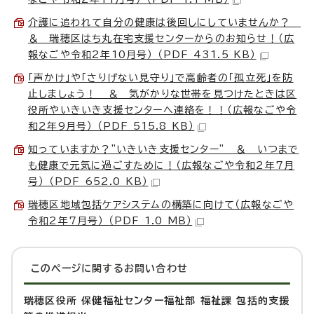
介護に追われて自分の健康は後回しにしていませんか？
＆ 瑞穂区はち丸在宅支援センターからのお知らせ！（広
報なごや令和2年10月号） （PDF 431.5 KB）
「声かけ」や「さりげない見守り」で高齢者の「孤立死」を防
止しましょう！ ＆ 気がかりな世帯を見つけたときは区
役所やいきいき支援センターへ連絡を！！（広報なごや令
和2年9月号） （PDF 515.8 KB）
知っていますか？"いきいき支援センター” ＆ いつまで
も健康で元気に過ごすために！（広報なごや令和2年7月
号） （PDF 652.0 KB）
瑞穂区地域包括ケアシステムの構築に向けて（広報なごや
令和2年7月号） （PDF 1.0 MB）
このページに関する
お問い合わせ
瑞穂区役所 保健福祉センター福祉部 福祉課 包括的支援