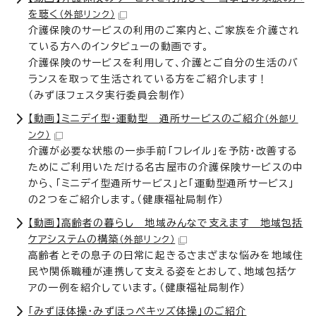
を聴く
（外部リンク）
介護保険のサービスの利用のご案内と、ご家族を介護され
ている方へのインタビューの動画です。
介護保険のサービスを利用して、介護とご自分の生活のバ
ランスを取って生活されている方をご紹介します！
（みずほフェスタ実行委員会制作）
【動画】ミニデイ型・運動型 通所サービスのご紹介
（外部リ
ンク）
介護が必要な状態の一歩手前「フレイル」を予防・改善する
ためにご利用いただける名古屋市の介護保険サービスの中
から、「ミニデイ型通所サービス」と「運動型通所サービス」
の2つをご紹介します。（健康福祉局制作）
【動画】高齢者の暮らし 地域みんなで支えます 地域包括
ケアシステムの構築
（外部リンク）
高齢者とその息子の日常に起きるさまざまな悩みを地域住
民や関係職種が連携して支える姿をとおして、地域包括ケ
アの一例を紹介しています。（健康福祉局制作）
「みずほ体操・みずほっぺキッズ体操」のご紹介