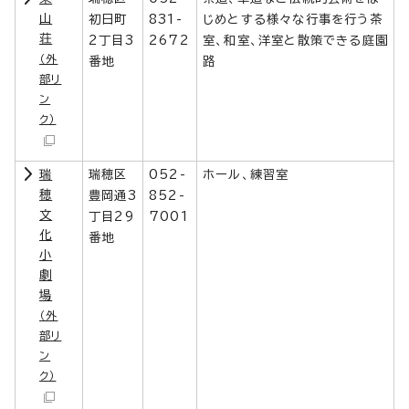
山
初日町
831-
じめとする様々な行事を行う茶
荘
2丁目3
2672
室、和室、洋室と散策できる庭園
（外
番地
路
部リ
ン
ク）
瑞
瑞穂区
052-
ホール、練習室
穂
豊岡通3
852-
文
丁目29
7001
化
番地
小
劇
場
（外
部リ
ン
ク）