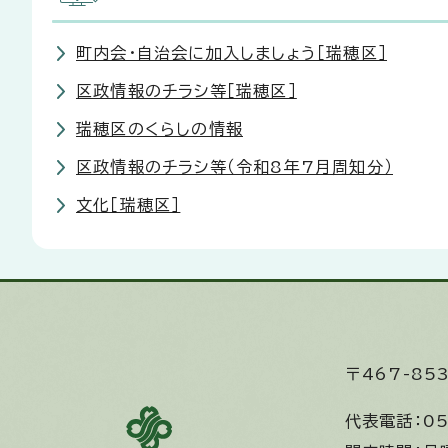
町内会・自治会に加入しましょう［瑞穂区］
区政情報のチラシ等［瑞穂区］
瑞穂区のくらしの情報
区政情報のチラシ等（令和8年7月周知分）
文化［瑞穂区］
〒467-8
代表電話：
05