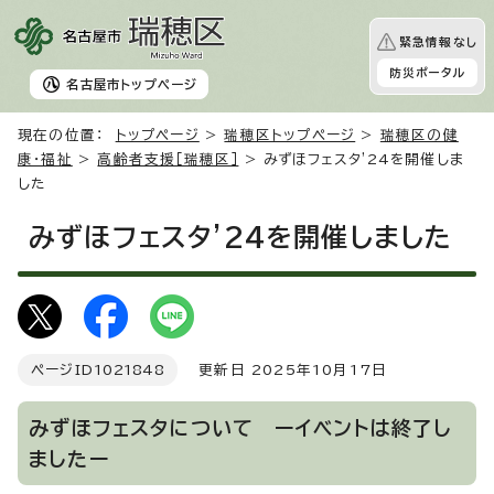
緊急情報なし
防災ポータル
名古屋市
トップページ
現在の位置：
トップページ
>
瑞穂区トップページ
>
瑞穂区の健
康・福祉
>
高齢者支援［瑞穂区］
> みずほフェスタ'24を開催しま
した
みずほフェスタ'24を開催しました
ページID
1021848
更新日 2025年10月17日
みずほフェスタについて ーイベントは終了し
ましたー