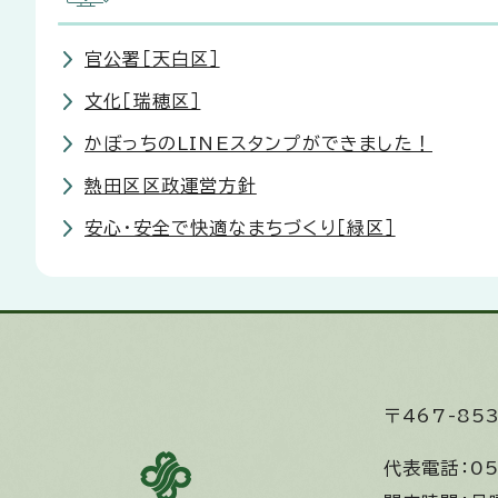
官公署［天白区］
文化［瑞穂区］
かぼっちのLINEスタンプができました！
熱田区区政運営方針
安心・安全で快適なまちづくり［緑区］
〒467-8
代表電話：
05