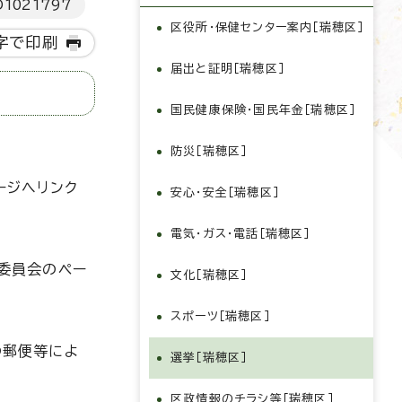
D
1021797
区役所・保健センター案内［瑞穂区］
字で印刷
届出と証明［瑞穂区］
国民健康保険・国民年金［瑞穂区］
防災［瑞穂区］
ージへリンク
安心・安全［瑞穂区］
電気・ガス・電話［瑞穂区］
委員会のペー
文化［瑞穂区］
スポーツ［瑞穂区］
の郵便等によ
選挙［瑞穂区］
区政情報のチラシ等［瑞穂区］