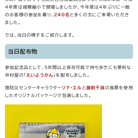
4年度は規模縮小で開催しましたが、今年度は4年ぶりに一般
のお客様の参加を募り、
240名
と多くの方にご来場いただき
ました。
では、当日の様子をご紹介します。
当日配布物
参加記念品として、5年間以上保存可能で持ち歩きにも便利な
井村屋の「
えいようかん
」を配布しました。
港防災センターキャラクター
ソナ・エル
と
藤前干潟
の風景を使用
したオリジナルパッケージで包装しました。