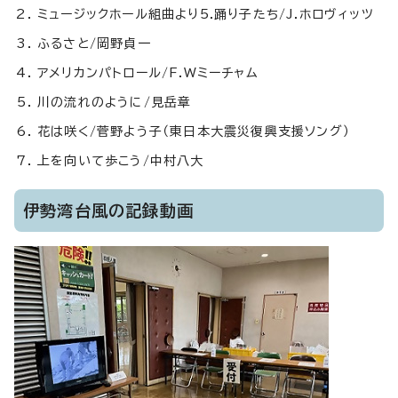
ミュージックホール組曲より5.踊り子たち/J.ホロヴィッツ
ふるさと/岡野貞一
アメリカンパトロール/F.Wミーチャム
川の流れのように/見岳章
花は咲く/菅野よう子（東日本大震災復興支援ソング）
上を向いて歩こう/中村八大
伊勢湾台風の記録動画