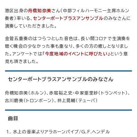
港区出身の
舟橋知奈美
さん（中部フィルハーモニー主席ホルン
奏者）率いる、
センターポートブラスアンサンブル
のみなさんに
演奏していただきました。
金管五重奏のはつらつとした音色は、長い間コロナで生演奏を
聴く機会の少なかった事も重なり、多くの方の癒しとなりまし
た。アンケートでは
「
今度地域のイベントに呼びたい」
という意
見も頂きました。
センターポートブラスアンサンブルのみなさん
舟橋知奈美（ホルン）、赤堀裕之史・中家亜里紗（トランペット）、
古川磨美（トロンボーン）、井上晃輔（テューバ）
曲目
水上の音楽よりアラホーンパイプ/G.F.ヘンデル