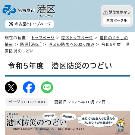
緊急情報なし
防災ポータル
名古屋市
トップページ
現在の位置：
トップページ
>
港区トップページ
>
港区のくらしの
情報
>
防災［港区］
>
港区の防災への取り組み
> 令和5年度 港
区防災のつどい
令和5年度 港区防災のつどい
ページID
1023008
更新日 2025年10月22日