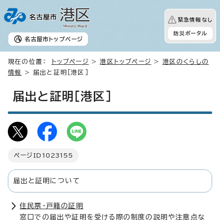
緊急情報なし
防災ポータル
名古屋市
トップページ
現在の位置：
トップページ
>
港区トップページ
>
港区のくらしの
情報
> 届出と証明［港区］
届出と証明［港区］
ページID
1023155
届出と証明について
住民票・戸籍の証明
窓口での届出や証明を受ける際の制度の説明や注意点な