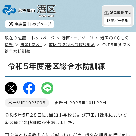
緊急情報なし
防災ポータル
名古屋市
トップページ
現在の位置：
トップページ
>
港区トップページ
>
港区のくらしの
情報
>
防災［港区］
>
港区の防災への取り組み
> 令和5年度港区
総合水防訓練
令和5年度港区総合水防訓練
ページID
1023003
更新日 2025年10月22日
令和5年5月28日に、当知小学校および戸田川緑地において
港区総合水防訓練を実施しました。
両会場とも多数の方にお越しいただき、様々な訓練を行いまし