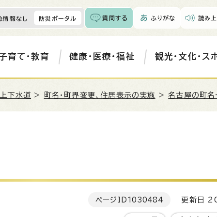
質問する
ふりがな
読み上
急情報なし
防災ポータル
子育て・教育
健康・医療・福祉
観光・文化・ス
・上下水道
>
町名・町界変更、住居表示の実施
>
名古屋の町名
ページID
1030484
更新日 20