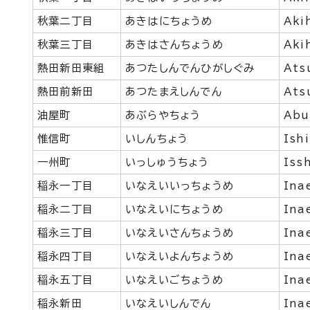
秋葉二丁目
あきはにちょうめ
Aki
秋葉三丁目
あきはさんちょうめ
Aki
熱田新田東組
あつたしんでんひがしぐみ
Ats
熱田前新田
あつたまえしんでん
Ats
油屋町
あぶらやちょう
Abu
惟信町
いしんちょう
Ish
一州町
いっしゅうちょう
Iss
稲永一丁目
いなえいいっちょうめ
Ina
稲永二丁目
いなえいにちょうめ
Ina
稲永三丁目
いなえいさんちょうめ
Ina
稲永四丁目
いなえいよんちょうめ
Ina
稲永五丁目
いなえいごちょうめ
Ina
稲永新田
いなえいしんでん
Ina