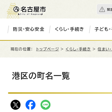
緊
防災・安心安全
くらし・手続き
子ども・
現在の位置：
トップページ
>
くらし・手続き
>
住まい
港区の町名一覧