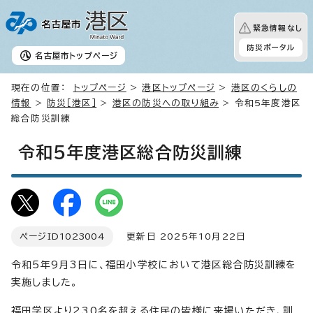
緊急情報なし
防災ポータル
名古屋市
トップページ
現在の位置：
トップページ
>
港区トップページ
>
港区のくらしの
情報
>
防災［港区］
>
港区の防災への取り組み
> 令和5年度港区
総合防災訓練
令和5年度港区総合防災訓練
ページID
1023004
更新日 2025年10月22日
令和5年9月3日に、福田小学校において港区総合防災訓練を
実施しました。
福田学区より230名を超える住民の皆様に来場いただき、訓