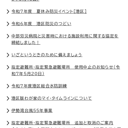
令和7年度 夏休み防災イベント［港区］
令和6年度 港区防災のつどい
中部労災病院と災害時における施設利用に関する協定を
締結しました！
いざというときのために備えましょう
指定避難所・指定緊急避難場所 使用中止のお知らせ（令
和7年5月20日）
令和7年度港区総合水防訓練
港区版わが家のマイ・タイムラインについて
伊勢湾台風55年事業
指定避難所・指定緊急避難場所 追加と取消のご案内