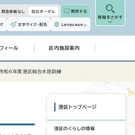
質問する
緊急情報なし
防災ポータル
情報をさがす
げ
文字サイズ・配色
Language
フィール
区内施設案内
 令和6年度港区総合水防訓練
港区トップページ
港区のくらしの情報