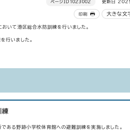
ページID
1023002
更新日 202
大きな文
印刷
において港区総合水防訓練を行いました。
を行いました。
訓練
所である野跡小学校体育館への避難訓練を実施しました。