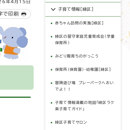
6年4月15日
子育て情報［緑区］
字で印刷
赤ちゃん訪問の実施［緑区］
緑区の留守家庭児童育成会（学童
保育所）
みどり親育ちのがっこう
保育所（保育園）・幼稚園［緑区］
冒険遊び場 プレーパークへおい
でよ！！
子育て情報満載の地図「緑区ラク
楽子育てガイド」
緑区子育てサロン