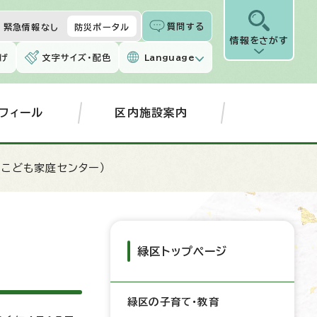
質問する
緊急情報なし
防災ポータル
情報をさがす
げ
文字サイズ・配色
Language
フィール
区内施設案内
（こども家庭センター）
緑区トップページ
緑区の子育て・教育