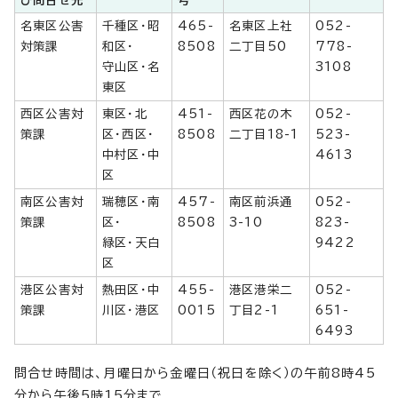
び問合せ先
号
名東区公害
千種区・昭
465-
名東区上社
052-
対策課
和区・
8508
二丁目50
778-
守山区・名
3108
東区
西区公害対
東区・北
451-
西区花の木
052-
策課
区・西区・
8508
二丁目18-1
523-
中村区・中
4613
区
南区公害対
瑞穂区・南
457-
南区前浜通
052-
策課
区・
8508
3-10
823-
緑区・天白
9422
区
港区公害対
熱田区・中
455-
港区港栄二
052-
策課
川区・港区
0015
丁目2-1
651-
6493
問合せ時間は、月曜日から金曜日（祝日を除く）の午前8時45
分から午後5時15分まで