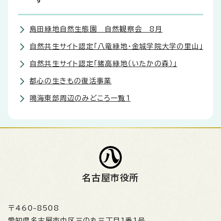
す
島田緑地自然生態園 自然観察会 8月
自然共生サイト認定「八竜緑地・金城学院大学の里山」
自然共生サイト認定「猪高緑地（いたかの森）」
都心の生きもの復活事業
鳴海東部周辺のみどころ一覧1
名古屋市役所
〒460-8508
愛知県名古屋市中区三の丸三丁目1番1号