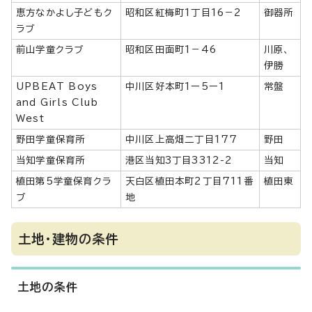
恵方なかよし子どもク
昭和区紅梅町1丁目16－2
御器所
ラブ
前山学童クラブ
昭和区田面町1－46
川原、
伊勝
UPBEAT Boys
中川区好本町1ー5ー1
常盤
and Girls Club
West
野田学童保育所
中川区上高畑二丁目177
野田
当知学童保育所
港区当知3丁目3312-2
当知
植田第5学童保育クラ
天白区植田本町2丁目711番
植田東
ブ
地
土地・建物の条件
土地の条件