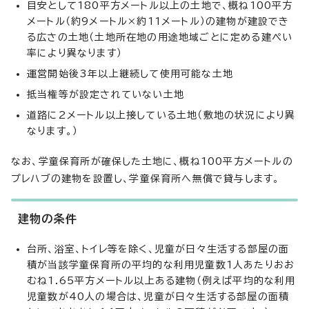
目安として180平方メートル以上の土地で、概ね100平方
メートル（約9メートル×約11メートル）の建物が建設でき
る広さの土地（土地所在地の用途地域ごとに定める建ぺい
率により異なります）
運営開始後3年以上継続して使用可能な土地
抵当権等が設定されていない土地
道路に2メートル以上接している土地（敷地の状況により異
なります。）
なお、学童保育所が確保した土地に、概ね100平方メートルの
プレハブの建物を設置し、学童保育所へ無償で貸与します。
建物の条件
台所、浴室、トイレ等を除く、児童が日々生活する部屋の面
積が当該学童保育所の平均的な利用児童数1人あたりおお
むね1.65平方メートル以上ある建物（例えば平均的な利用
児童数が40人の場合は、児童が日々生活する部屋の面積