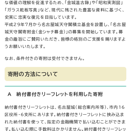
な価値の理解を促進するため、「金城温古録」や「昭和実測図」
「ガラス乾板写真」など、現代に残された豊富な資料に基づく、
史実に忠実な復元を目指しています。
平成29年7月から名古屋城天守閣積立基金を設置し、「名古屋
城天守閣寄附金（金シャチ募金）」の募集を開始しています。募
金の趣旨にご賛同いただき、皆様の格別のご支援を賜りますよ
うお願いいたします。
なお、条件付きの寄附は受付できません。
寄附の方法について
A 納付書付きリーフレットを利用した寄附
納付書付きリーフレットは、名古屋城（総合案内所等）、市内16
区役所・6支所にあります。納付書付きリーフレットに挟み込ま
れた納付書を使って、指定の金融機関で払い込むことができま
す。払い込む際に手数料はかかりません。納付書付きリーフレッ