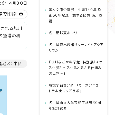
6年4月30日
蓬左文庫企画展 生誕140年 没
字で印刷
後50年記念 旅する侯爵 徳川義
親
航される旭川
名古屋城夏まつり
の空港の利
名古屋港水族館サマーナイトアクア
リウム
FUJIなごや科学館 特別展「スケ
催地区：中区
スケ展2 ～スケると見える仕組み
の世界～」
環境学習センター「カーボンニュー
トラル★キッズラボ」
名古屋市立大学芸術工学部30周
年記念式典